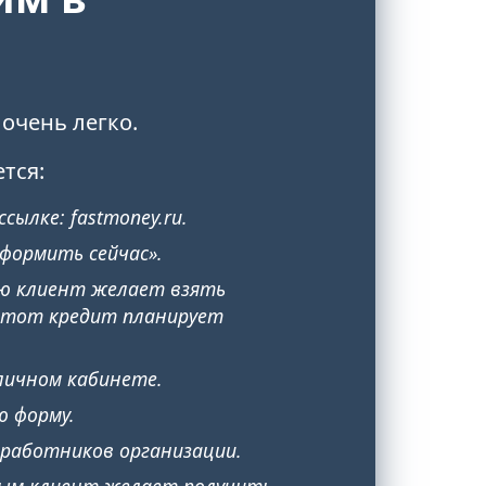
очень легко.
тся:
сылке: fastmoney.ru.
Оформить сейчас».
ую клиент желает взять
 этот кредит планирует
личном кабинете.
ю форму.
работников организации.
рым клиент желает получить