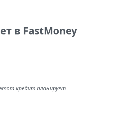
ет в FastMoney
н этот кредит планирует