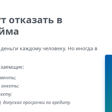
т отказать в
айма
еньги каждому человеку. Но иногда в
и заемщик:
ументы;
и анкеты;
нкету;
 допускал просрочки по кредиту.