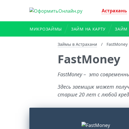
Астрахань
МИКРОЗАЙМЫ
ЗАЙМ НА КАРТУ
ЗАЙМ 
Займы в Астрахани
/
FastMoney
FastMoney
FastMoney – это современн
Здесь заемщик может получ
старше 20 лет с любой кред