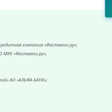
редитная компания «Фастмани.ру»;
О МКК «Фастмани.ру»;
ий» АО «АЛЬФА-БАНК»;
;
;