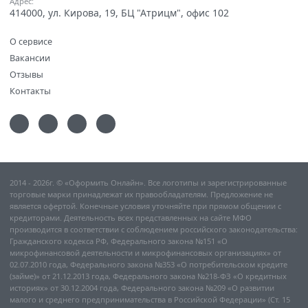
Адрес:
414000, ул. Кирова, 19, БЦ "Атрицм", офис 102
О сервисе
Вакансии
Отзывы
Контакты
2014 - 2026г. © «Оформить Онлайн». Все логотипы и зарегистрированные
торговые марки принадлежат их правообладателям. Предложение не
является офертой. Конечные условия уточняйте при прямом общении с
кредиторами. Деятельность всех представленных на сайте МФО
производится в соответствии с соблюдением российского законодательства:
Гражданского кодекса РФ, Федерального закона №151 «О
микрофинансовой деятельности и микрофинансовых организациях» от
02.07.2010 года, Федерального закона №353 «О потребительском кредите
(займе)» от 21.12.2013 года, Федерального закона №218-ФЗ «О кредитных
историях» от 30.12.2004 года, Федерального закона №209 «О развитии
малого и среднего предпринимательства в Российской Федерации» (Ст. 15