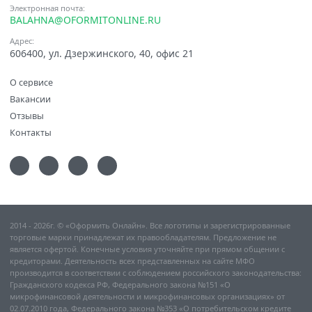
Электронная почта:
BALAHNA@OFORMITONLINE.RU
Адрес:
606400, ул. Дзержинского, 40, офис 21
О сервисе
Вакансии
Отзывы
Контакты
2014 - 2026г. © «Оформить Онлайн». Все логотипы и зарегистрированные
торговые марки принадлежат их правообладателям. Предложение не
является офертой. Конечные условия уточняйте при прямом общении с
кредиторами. Деятельность всех представленных на сайте МФО
производится в соответствии с соблюдением российского законодательства:
Гражданского кодекса РФ, Федерального закона №151 «О
микрофинансовой деятельности и микрофинансовых организациях» от
02.07.2010 года, Федерального закона №353 «О потребительском кредите