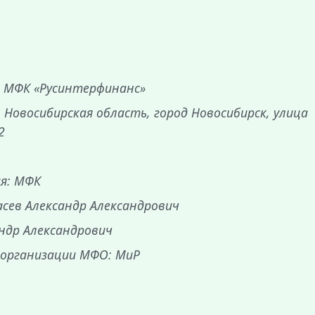
 МФК «Русинтерфинанс»
 Новосибирская область, город Новосибирск, улица
2
ия: МФК
асев Александр Александрович
андр Александрович
 организации МФО: МиР