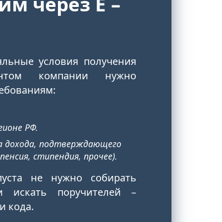
йм через Е –
яльные условия получения
нтом компании нужно
ебованиям:
гионе РФ.
а дохода, подтверждающего
енсия, стипендия, прочее).
пуста не нужно собирать
и искать поручителей –
и кода.