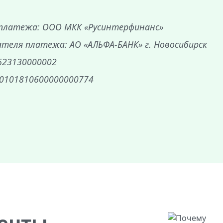
платежа: ООО МКК «Русинтерфинанс»
теля платежа: АО «АЛЬФА-БАНК» г. Новосибирск
623130000002
30101810600000000774
енты