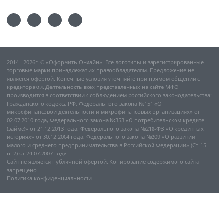
2014 - 2026г. © «Оформить Онлайн». Все логотипы и зарегистрированные
торговые марки принадлежат их правообладателям. Предложение не
является офертой. Конечные условия уточняйте при прямом общении с
кредиторами. Деятельность всех представленных на сайте МФО
производится в соответствии с соблюдением российского законодательства:
Гражданского кодекса РФ, Федерального закона №151 «О
микрофинансовой деятельности и микрофинансовых организациях» от
02.07.2010 года, Федерального закона №353 «О потребительском кредите
(займе)» от 21.12.2013 года, Федерального закона №218-ФЗ «О кредитных
историях» от 30.12.2004 года, Федерального закона №209 «О развитии
малого и среднего предпринимательства в Российской Федерации» (Ст. 15
п. 2) от 24.07.2007 года.
Сайт не является публичной офертой. Копирование содержимого сайта
запрещено
Политика конфиденциальности