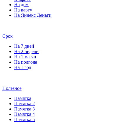
На дом
На карту
На Яндекс Деньги
Срок
На 7 дней
На 2 недели
На 1 месяц
На полгода
На 1 год
Полезное
Памятка
Памятка 2
Памятка 3
Памятка 4
Памятка 5