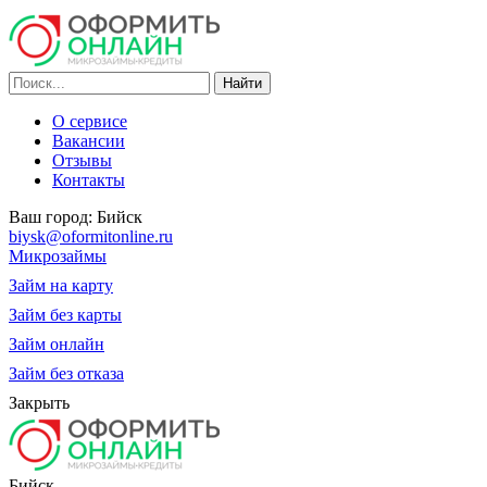
О сервисе
Вакансии
Отзывы
Контакты
Ваш город:
Бийск
biysk@oformitonline.ru
Микрозаймы
Займ на карту
Займ без карты
Займ онлайн
Займ без отказа
Закрыть
Бийск