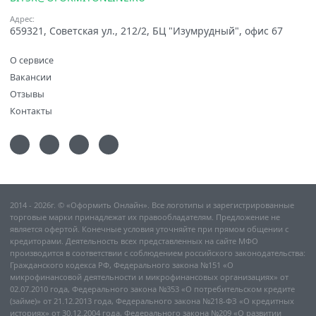
Адрес:
659321, Советская ул., 212/2, БЦ "Изумрудный", офис 67
О сервисе
Вакансии
Отзывы
Контакты
2014 - 2026г. © «Оформить Онлайн». Все логотипы и зарегистрированные
торговые марки принадлежат их правообладателям. Предложение не
является офертой. Конечные условия уточняйте при прямом общении с
кредиторами. Деятельность всех представленных на сайте МФО
производится в соответствии с соблюдением российского законодательства:
Гражданского кодекса РФ, Федерального закона №151 «О
микрофинансовой деятельности и микрофинансовых организациях» от
02.07.2010 года, Федерального закона №353 «О потребительском кредите
(займе)» от 21.12.2013 года, Федерального закона №218-ФЗ «О кредитных
историях» от 30.12.2004 года, Федерального закона №209 «О развитии