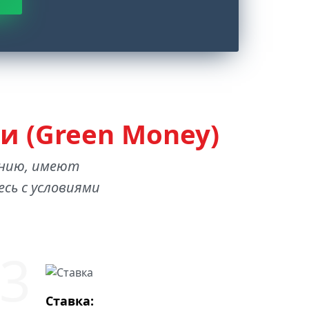
и (Green Money)
анию, имеют
сь с условиями
Ставка: