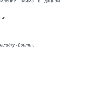
рмлении займа в данной
ся:
вкладку «Войти».