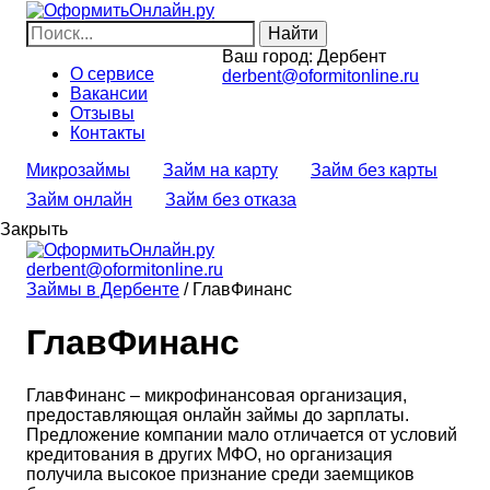
Ваш город:
Дербент
О сервисе
derbent@oformitonline.ru
Вакансии
Отзывы
Контакты
Микрозаймы
Займ на карту
Займ без карты
Займ онлайн
Займ без отказа
Закрыть
derbent@oformitonline.ru
Займы в Дербенте
/
ГлавФинанс
ГлавФинанс
ГлавФинанс – микрофинансовая организация,
предоставляющая онлайн займы до зарплаты.
Предложение компании мало отличается от условий
кредитования в других МФО, но организация
получила высокое признание среди заемщиков