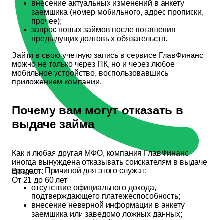
внесение актуальных изменений в анкету
заемщика (номер мобильного, адрес прописки,
прочее);
запрос новых займов после погашения
предыдущих долговых обязательств.
Зайти в свою учетную запись в сервисе ГлавФинанс
можно не только через ПК, но и через любое
мобильное устройство, воспользовавшись
приложением компании.
Почему вам могут отказать в
выдаче займа
Как и любая другая МФО, компания ГлавФинанс
иногда вынуждена отказывать соискателям в выдаче
средств. Причиной для этого служат:
Возраст:
От 21 до 60 лет
отсутствие официального дохода,
подтверждающего платежеспособность;
внесение неверной информации в анкету
заемщика или заведомо ложных данных;