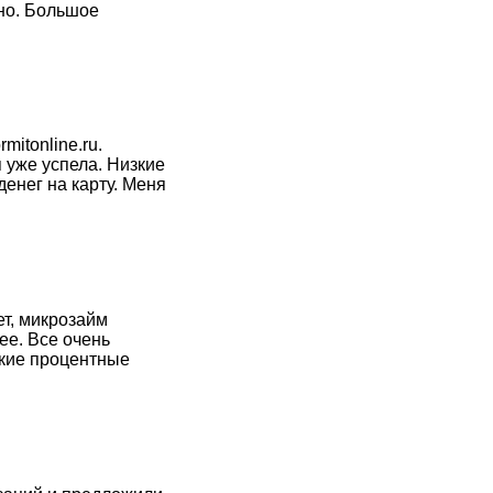
ьно. Большое
mitonline.ru.
 уже успела. Низкие
енег на карту. Меня
т, микрозайм
ее. Все очень
кие процентные