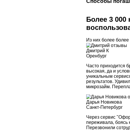
Способы погаш
Более 3 000
воспользова
Из них более более
Дмитрий К
Оренбург
Часто приходится бр
высокая, да и усло
уникальным сервисо
результатов. Удиви
микрозайм. Перепла
Дарья Новикова
Санкт-Петербург
Через сервис "Офор
переживала, боясь 
Перезвонили сотруд