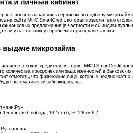
ента и личный кабинет
первые воспользовавшись сервисом по подбору микрозаймо
ись на сайте МФО SmartCredit, которая позволит вам отсл
м финансовых предложения (в частности и об индивидуальны
 если у вас возникнут проблемы при подаче заявки.
 в выдаче микрозайма
является плохая кредитная история. МФО SmartCredit про
о количества просрочек или задолженностей в банковских
стоит отметить, что физические лица, которые неоднократно
– будут автоматически заблокированы.
тмани.Ру»
 Ленинская Слобода, 19 / стр 6, Эт 2 Ком 6,7
 Руслановна