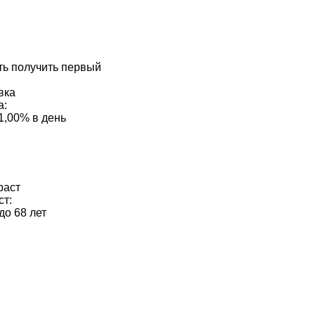
ть получить первый
а:
 1,00% в день
ст:
до 68 лет