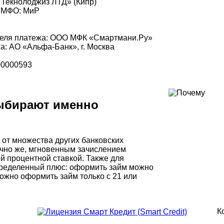
 Текнолоджиз ЛТД» (Кипр)
и МФО: МиР
еля платежа: ООО МФК «Смартмани.Ру»
: АО «Альфа-Банк», г. Москва
00000593
ыбирают именно
 от множества других банковских
ечно же, мгновенным зачислением
 процентной ставкой. Также для
ределенный плюс: оформить займ можно
можно оформить займ только с 21 или
К