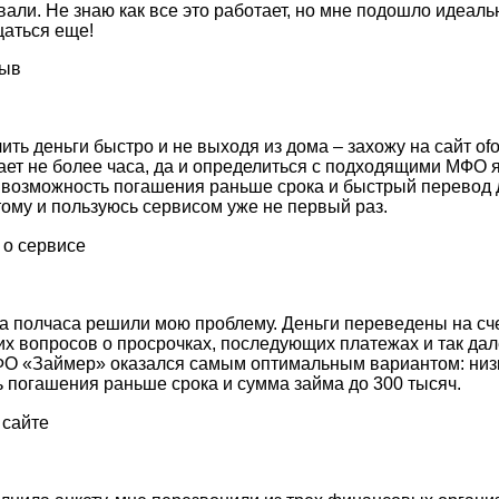
вали. Не знаю как все это работает, но мне подошло идеал
щаться еще!
ить деньги быстро и не выходя из дома – захожу на сайт ofor
т не более часа, да и определиться с подходящими МФО я
 возможность погашения раньше срока и быстрый перевод д
тому и пользуюсь сервисом уже не первый раз.
 полчаса решили мою проблему. Деньги переведены на сче
их вопросов о просрочках, последующих платежах и так дал
МФО «Займер» оказался самым оптимальным вариантом: низ
ь погашения раньше срока и сумма займа до 300 тысяч.