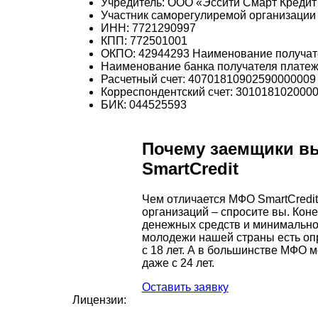
Учредитель: ООО «Эссити Смарт Кредит
Участник саморегулиремой организаци
ИНН: 7721290997
КПП: 772501001
ОКПО: 42944293 Наименование получат
Наименование банка получателя платежа
Расчетный счет: 40701810902590000009
Корреспондентский счет: 301018102000
БИК: 044525593
Почему заемщики в
SmartCredit
Чем отличается МФО SmartCredit
организаций – спросите вы. Кон
денежных средств и минимальной
молодежи нашей страны есть оп
с 18 лет. А в большинстве МФО 
даже с 24 лет.
Оставить заявку
Лицензии: