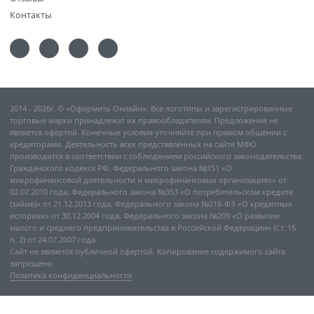
Контакты
2014 - 2026г. © «Оформить Онлайн». Все логотипы и зарегистрированные
торговые марки принадлежат их правообладателям. Предложение не
является офертой. Конечные условия уточняйте при прямом общении с
кредиторами. Деятельность всех представленных на сайте МФО
производится в соответствии с соблюдением российского законодательства:
Гражданского кодекса РФ, Федерального закона №151 «О
микрофинансовой деятельности и микрофинансовых организациях» от
02.07.2010 года, Федерального закона №353 «О потребительском кредите
(займе)» от 21.12.2013 года, Федерального закона №218-ФЗ «О кредитных
историях» от 30.12.2004 года, Федерального закона №209 «О развитии
малого и среднего предпринимательства в Российской Федерации» (Ст. 15
п. 2) от 24.07.2007 года.
Сайт не является публичной офертой. Копирование содержимого сайта
запрещено
Политика конфиденциальности