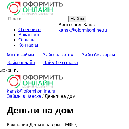
Ваш город:
Канск
О сервисе
kansk@oformitonline.ru
Вакансии
Отзывы
Контакты
Микрозаймы
Займ на карту
Займ без карты
Займ онлайн
Займ без отказа
Закрыть
kansk@oformitonline.ru
Займы в Канске
/
Деньги на дом
Деньги на дом
Компания Деньги на дом – МФО,