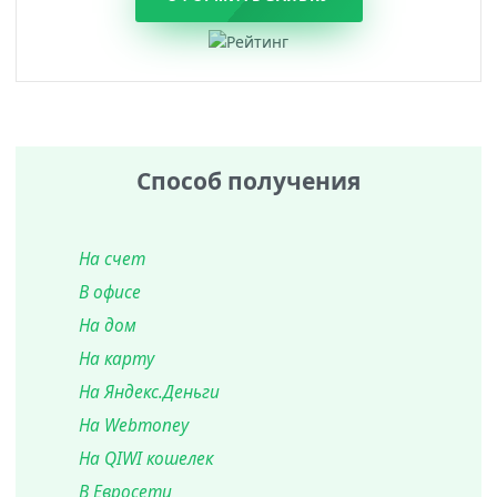
Способ получения
На счет
В офисе
На дом
На карту
На Яндекс.Деньги
На Webmoney
На QIWI кошелек
В Евросети