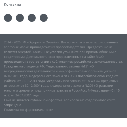
Контакты
2014 - 2026г. © «Оформить Онлайн». Все логотипы и зарегистрированные
торговые марки принадлежат их правообладателям. Предложение не
является офертой. Конечные условия уточняйте при прямом общении с
кредиторами. Деятельность всех представленных на сайте МФО
производится в соответствии с соблюдением российского законодательства:
Гражданского кодекса РФ, Федерального закона №151 «О
микрофинансовой деятельности и микрофинансовых организациях» от
02.07.2010 года, Федерального закона №353 «О потребительском кредите
(займе)» от 21.12.2013 года, Федерального закона №218-ФЗ «О кредитных
историях» от 30.12.2004 года, Федерального закона №209 «О развитии
малого и среднего предпринимательства в Российской Федерации» (Ст. 15
п. 2) от 24.07.2007 года.
Сайт не является публичной офертой. Копирование содержимого сайта
запрещено
Политика конфиденциальности