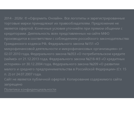
2014 - 2026г. © «Оформить Онлайн». Все логотипы и зарегистрированные
торговые марки принадлежат их правообладателям. Предложение не
является офертой. Конечные условия уточняйте при прямом общении с
кредиторами. Деятельность всех представленных на сайте МФО
производится в соответствии с соблюдением российского законодательства:
Гражданского кодекса РФ, Федерального закона №151 «О
микрофинансовой деятельности и микрофинансовых организациях» от
02.07.2010 года, Федерального закона №353 «О потребительском кредите
(займе)» от 21.12.2013 года, Федерального закона №218-ФЗ «О кредитных
историях» от 30.12.2004 года, Федерального закона №209 «О развитии
малого и среднего предпринимательства в Российской Федерации» (Ст. 15
п. 2) от 24.07.2007 года.
Сайт не является публичной офертой. Копирование содержимого сайта
запрещено
Политика конфиденциальности