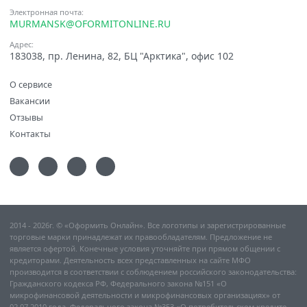
Электронная почта:
MURMANSK@OFORMITONLINE.RU
Адрес:
183038, пр. Ленина, 82, БЦ "Арктика", офис 102
О сервисе
Вакансии
Отзывы
Контакты
2014 - 2026г. © «Оформить Онлайн». Все логотипы и зарегистрированные
торговые марки принадлежат их правообладателям. Предложение не
является офертой. Конечные условия уточняйте при прямом общении с
кредиторами. Деятельность всех представленных на сайте МФО
производится в соответствии с соблюдением российского законодательства:
Гражданского кодекса РФ, Федерального закона №151 «О
микрофинансовой деятельности и микрофинансовых организациях» от
02.07.2010 года, Федерального закона №353 «О потребительском кредите