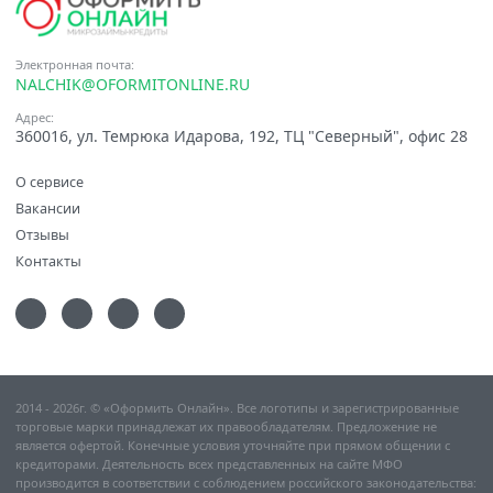
Электронная почта:
NALCHIK@OFORMITONLINE.RU
Адрес:
360016, ул. Темрюка Идарова, 192, ТЦ "Северный", офис 28
О сервисе
Вакансии
Отзывы
Контакты
2014 - 2026г. © «Оформить Онлайн». Все логотипы и зарегистрированные
торговые марки принадлежат их правообладателям. Предложение не
является офертой. Конечные условия уточняйте при прямом общении с
кредиторами. Деятельность всех представленных на сайте МФО
производится в соответствии с соблюдением российского законодательства: