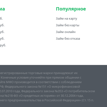
ма
Популярное
б.
Займ на карту
руб.
Займ без карты
руб.
Займ онлайн
руб.
Займ без отказа
 руб.
зарегистрированные торговые марки принадлежат их
. Конечные условия уточняйте при прямом общении с
айте МФО производится в соответствии с соблюдением
а РФ, Федерального закона №151 «О микрофинансовой
.07.2010 года, Федерального закона №353 «О потребительском
она №218-ФЗ «О кредитных историях» от 30.12.2004 года,
его предпринимательства в Российской Федерации» (Ст. 15 п.