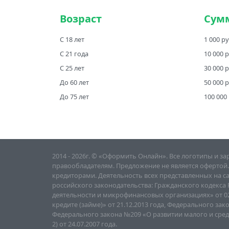
Возраст
Сум
С 18 лет
1 000 ру
С 21 года
10 000 
С 25 лет
30 000 
До 60 лет
50 000 
До 75 лет
100 000
2014 - 2026г. © «Оформить Онлайн». Все логотипы и 
правообладателям. Предложение не является офертой
кредиторами. Деятельность всех представленных на с
российского законодательства: Гражданского кодекс
деятельности и микрофинансовых организациях» от 02
кредите (займе)» от 21.12.2013 года, Федерального зак
Федерального закона №209 «О развитии малого и средн
2) от 24.07.2007 года.