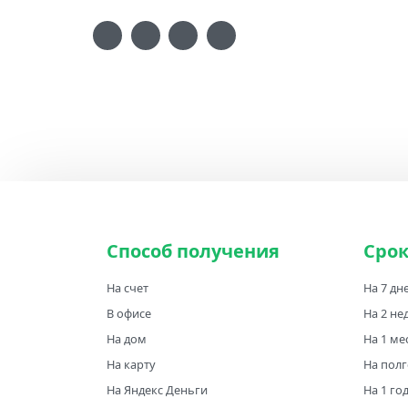
Способ получения
Сро
На счет
На 7 дн
В офисе
На 2 не
На дом
На 1 ме
На карту
На пол
На Яндекс Деньги
На 1 го