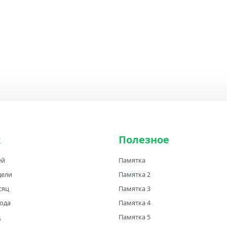
к
Полезное
ей
Памятка
дели
Памятка 2
сяц
Памятка 3
года
Памятка 4
д
Памятка 5