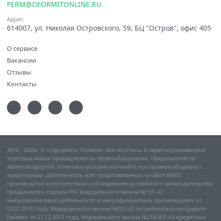
PERM@OFORMITONLINE.RU
Адрес:
614007, ул. Николая Островского, 59, БЦ "Остров", офис 405
О сервисе
Вакансии
Отзывы
Контакты
2014 - 2026г. © «Оформить Онлайн». Все логотипы и зарегистрированные
торговые марки принадлежат их правообладателям. Предложение не
является офертой. Конечные условия уточняйте при прямом общении с
кредиторами. Деятельность всех представленных на сайте МФО
производится в соответствии с соблюдением российского законодательства:
Гражданского кодекса РФ, Федерального закона №151 «О
микрофинансовой деятельности и микрофинансовых организациях» от
02.07.2010 года, Федерального закона №353 «О потребительском кредите
(займе)» от 21.12.2013 года, Федерального закона №218-ФЗ «О кредитных