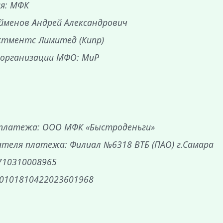
ия: МФК
йменов Андрей Александрович
стментс Лимитед (Кипр)
 организации МФО: МиР
 платежа: ООО МФК «Быстроденьги»
теля платежа: Филиал №6318 ВТБ (ПАО) г.Самара
710310008965
30101810422023601968