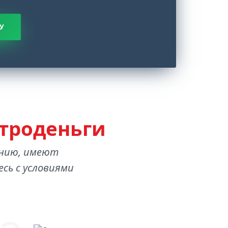
У
троденьги
анию, имеют
сь с условиями