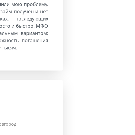
шили мою проблему.
озайм получен и нет
ках, последующих
росто и быстро. МФО
альным вариантом:
можность погашения
 тысяч.
овгород