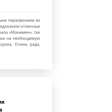
 мне перезвонили из
редложили отличные
ала «Манимен», так
вка на необходимую
срока. Очень рада,
ия
а