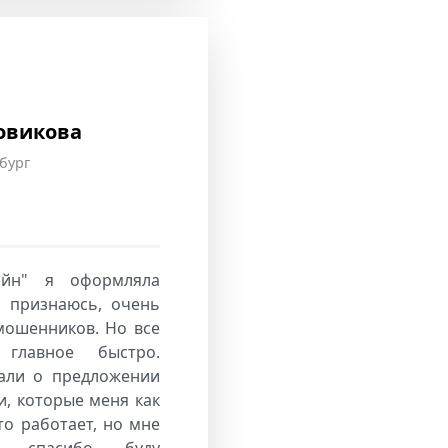
овикова
бург
айн" я оформляла
о признаюсь, очень
мошенников. Но все
главное быстро.
зали о предложении
и, которые меня как
то работает, но мне
е спасибо, буду