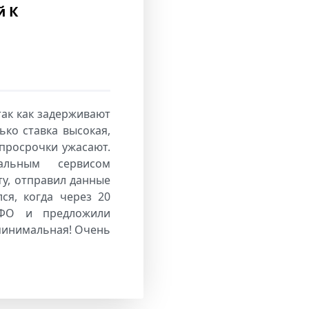
й К
так как задерживают
ько ставка высокая,
 просрочки ужасают.
альным сервисом
у, отправил данные
лся, когда через 20
ФО и предложили
минимальная! Очень