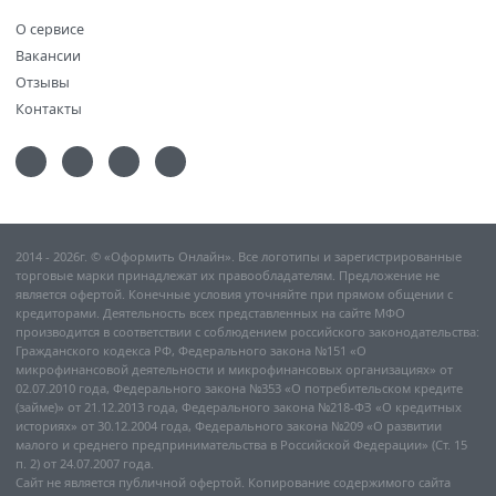
О сервисе
Вакансии
Отзывы
Контакты
2014 - 2026г. © «Оформить Онлайн». Все логотипы и зарегистрированные
торговые марки принадлежат их правообладателям. Предложение не
является офертой. Конечные условия уточняйте при прямом общении с
кредиторами. Деятельность всех представленных на сайте МФО
производится в соответствии с соблюдением российского законодательства:
Гражданского кодекса РФ, Федерального закона №151 «О
микрофинансовой деятельности и микрофинансовых организациях» от
02.07.2010 года, Федерального закона №353 «О потребительском кредите
(займе)» от 21.12.2013 года, Федерального закона №218-ФЗ «О кредитных
историях» от 30.12.2004 года, Федерального закона №209 «О развитии
малого и среднего предпринимательства в Российской Федерации» (Ст. 15
п. 2) от 24.07.2007 года.
Сайт не является публичной офертой. Копирование содержимого сайта