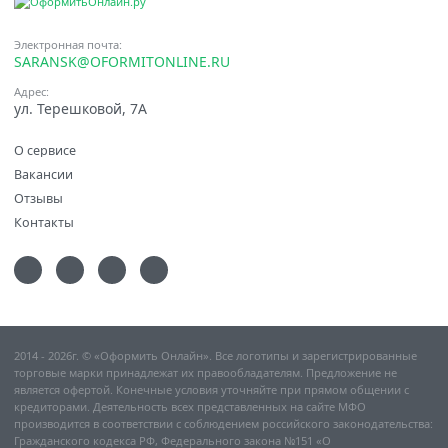
Электронная почта:
SARANSK@OFORMITONLINE.RU
Адрес:
ул. Терешковой, 7А
О сервисе
Вакансии
Отзывы
Контакты
2014 - 2026г. © «Оформить Онлайн». Все логотипы и зарегистрированные
торговые марки принадлежат их правообладателям. Предложение не
является офертой. Конечные условия уточняйте при прямом общении с
кредиторами. Деятельность всех представленных на сайте МФО
производится в соответствии с соблюдением российского законодательства:
Гражданского кодекса РФ, Федерального закона №151 «О