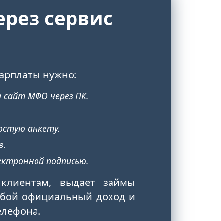
ерез сервис
арплаты нужно:
 сайт МФО через ПК.
остую анкету.
в.
ектронной подписью.
 клиентам, выдает займы
юбой официальный доход и
елефона.