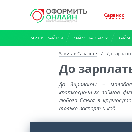
Саранск
МИКРОЗАЙМЫ
ЗАЙМ НА КАРТУ
ЗАЙМ 
Займы в Саранске
/
До зарплат
До зарплат
До Зарплаты – молодая 
краткосрочных займов фи
любого банка в круглосут
только паспорт и код.