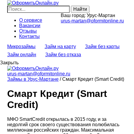
Ваш город:
Урус-Мартан
О сервисе
urus-martan@oformitonline.ru
Вакансии
Отзывы
Контакты
Микрозаймы
Займ на карту
Займ без карты
Займ онлайн
Займ без отказа
Закрыть
urus-martan@oformitonline.ru
Займы в Урус-Мартане
/
Смарт Кредит (Smart Credit)
Смарт Кредит (Smart
Credit)
МФО SmartCredit открылась в 2015 году, и за
недолгий срок своего существования полюбилась
миллионам российских граждан. Максимальная