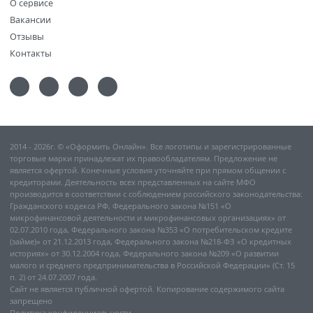
О сервисе
Вакансии
Отзывы
Контакты
2014 - 2026г. © «Оформить Онлайн». Все логотипы и зарегистрированные
торговые марки принадлежат их правообладателям. Предложение не
является офертой. Конечные условия уточняйте при прямом общении с
кредиторами. Деятельность всех представленных на сайте МФО
производится в соответствии с соблюдением российского законодательства:
Гражданского кодекса РФ, Федерального закона №151 «О
микрофинансовой деятельности и микрофинансовых организациях» от
02.07.2010 года, Федерального закона №353 «О потребительском кредите
(займе)» от 21.12.2013 года, Федерального закона №218-ФЗ «О кредитных
историях» от 30.12.2004 года, Федерального закона №209 «О развитии
малого и среднего предпринимательства в Российской Федерации» (Ст. 15
п. 2) от 24.07.2007 года.
Сайт не является публичной офертой. Копирование содержимого сайта
запрещено
Политика конфиденциальности