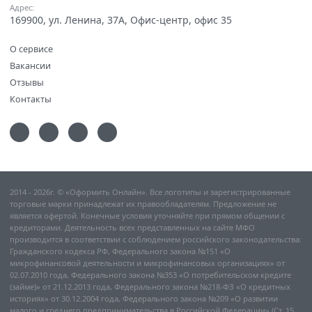
Адрес:
169900, ул. Ленина, 37А, Офис-центр, офис 35
О сервисе
Вакансии
Отзывы
Контакты
2014 - 2026г. © «Оформить Онлайн». Все логотипы и зарегистрированные
торговые марки принадлежат их правообладателям. Предложение не
является офертой. Конечные условия уточняйте при прямом общении с
кредиторами. Деятельность всех представленных на сайте МФО
производится в соответствии с соблюдением российского законодательства:
Гражданского кодекса РФ, Федерального закона №151 «О
микрофинансовой деятельности и микрофинансовых организациях» от
02.07.2010 года, Федерального закона №353 «О потребительском кредите
(займе)» от 21.12.2013 года, Федерального закона №218-ФЗ «О кредитных
историях» от 30.12.2004 года, Федерального закона №209 «О развитии
малого и среднего предпринимательства в Российской Федерации» (Ст. 15