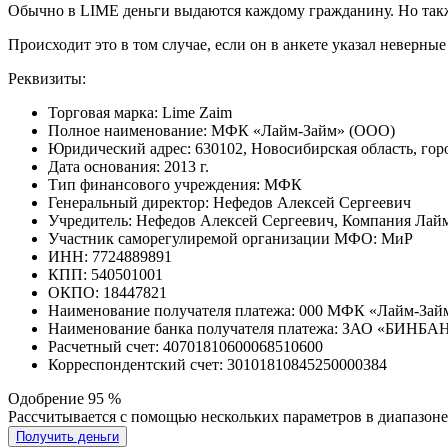
Обычно в LIME деньги выдаются каждому гражданину. Но также
Происходит это в том случае, если он в анкете указал неверные 
Реквизиты:
Торговая марка: Lime Zaim
Полное наименование: МФК «Лайм-Займ» (ООО)
Юридический адрес: 630102, Новосибирская область, гор
Дата основания: 2013 г.
Тип финансового учреждения: МФК
Генеральный директор: Нефедов Алексей Сергеевич
Учредитель: Нефедов Алексей Сергеевич, Компания Лай
Участник саморегулиремой организации МФО: МиР
ИНН: 7724889891
КПП: 540501001
ОКПО: 18447821
Наименование получателя платежа: 000 МФК «Лайм-Зай
Наименование банка получателя платежа: ЗАО «БИНБА
Расчетный счет: 40701810600068510600
Корреспондентский счет: 30101810845250000384
Одобрение 95 %
Рассчитывается с помощью нескольких параметров в диапазоне 
Получить деньги