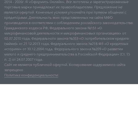
2014 - 2026г. © «Оформить Онлайн». Все логотипы и зарегистрированные
торговые марки принадлежат их правообладателям. Предложение не
является офертой. Конечные условия уточняйте при прямом общении с
кредиторами. Деятельность всех представленных на сайте МФО
производится в соответствии с соблюдением российского законодательства:
Гражданского кодекса РФ, Федерального закона №151 «О
микрофинансовой деятельности и микрофинансовых организациях» от
02.07.2010 года, Федерального закона №353 «О потребительском кредите
(займе)» от 21.12.2013 года, Федерального закона №218-ФЗ «О кредитных
историях» от 30.12.2004 года, Федерального закона №209 «О развитии
малого и среднего предпринимательства в Российской Федерации» (Ст. 15
п. 2) от 24.07.2007 года.
Сайт не является публичной офертой. Копирование содержимого сайта
запрещено
Политика конфиденциальности