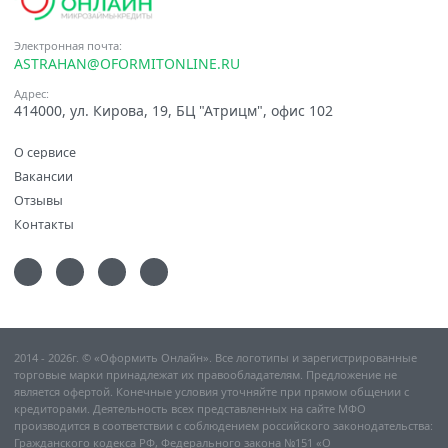
Электронная почта:
ASTRAHAN@OFORMITONLINE.RU
Адрес:
414000, ул. Кирова, 19, БЦ "Атрицм", офис 102
О сервисе
Вакансии
Отзывы
Контакты
2014 - 2026г. © «Оформить Онлайн». Все логотипы и зарегистрированные
торговые марки принадлежат их правообладателям. Предложение не
является офертой. Конечные условия уточняйте при прямом общении с
кредиторами. Деятельность всех представленных на сайте МФО
производится в соответствии с соблюдением российского законодательства:
Гражданского кодекса РФ, Федерального закона №151 «О