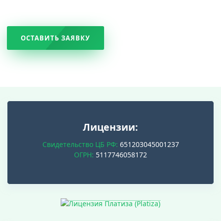
ОСТАВИТЬ ЗАЯВКУ
Лицензии:
Свидетельство ЦБ РФ:
651203045001237
ОГРН:
5117746058172