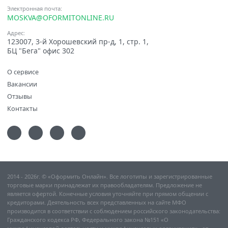
Электронная почта:
MOSKVA@OFORMITONLINE.RU
Адрес:
123007, 3-й Хорошевский пр-д, 1, стр. 1,
БЦ "Бега" офис 302
О сервисе
Вакансии
Отзывы
Контакты
2014 - 2026г. © «Оформить Онлайн». Все логотипы и зарегистрированные
торговые марки принадлежат их правообладателям. Предложение не
является офертой. Конечные условия уточняйте при прямом общении с
кредиторами. Деятельность всех представленных на сайте МФО
производится в соответствии с соблюдением российского законодательства:
Гражданского кодекса РФ, Федерального закона №151 «О