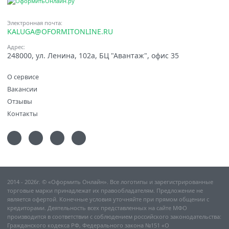
Электронная почта:
KALUGA@OFORMITONLINE.RU
Адрес:
248000, ул. Ленина, 102а, БЦ "Авантаж", офис 35
О сервисе
Вакансии
Отзывы
Контакты
2014 - 2026г. © «Оформить Онлайн». Все логотипы и зарегистрированные
торговые марки принадлежат их правообладателям. Предложение не
является офертой. Конечные условия уточняйте при прямом общении с
кредиторами. Деятельность всех представленных на сайте МФО
производится в соответствии с соблюдением российского законодательства:
Гражданского кодекса РФ, Федерального закона №151 «О