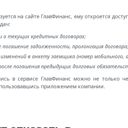
уется на сайте ГлавФинанс, ему откроется досту
дач:
 о текущих кредитных договорах;
е погашение задолженности, пролонгация договора
изменений в анкету заемщика (номер мобильного, ад
 после погашения предыдущих долговых обязательст
пись в сервисе ГлавФинанс можно не только че
спользовавшись приложением компании.