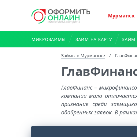
Мурманск
МИКРОЗАЙМЫ
ЗАЙМ НА КАРТУ
ЗАЙМ 
Займы в Мурманске
/
ГлавФина
ГлавФинан
ГлавФинанс – микрофинанс
компании мало отличается
признание среди заемщик
одобренных заявок. В рамках