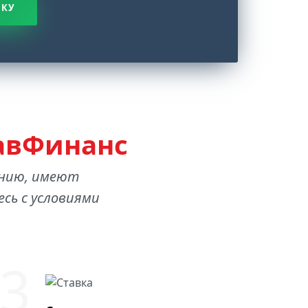
ВКУ
авФинанс
анию, имеют
сь с условиями