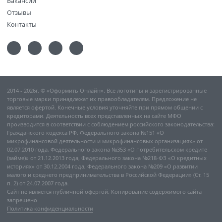
Вакансии
Отзывы
Контакты
2014 - 2026г. © «Оформить Онлайн». Все логотипы и зарегистрированные
торговые марки принадлежат их правообладателям. Предложение не
является офертой. Конечные условия уточняйте при прямом общении с
кредиторами. Деятельность всех представленных на сайте МФО
производится в соответствии с соблюдением российского законодательства:
Гражданского кодекса РФ, Федерального закона №151 «О
микрофинансовой деятельности и микрофинансовых организациях» от
02.07.2010 года, Федерального закона №353 «О потребительском кредите
(займе)» от 21.12.2013 года, Федерального закона №218-ФЗ «О кредитных
историях» от 30.12.2004 года, Федерального закона №209 «О развитии
малого и среднего предпринимательства в Российской Федерации» (Ст. 15
п. 2) от 24.07.2007 года.
Сайт не является публичной офертой. Копирование содержимого сайта
запрещено
Политика конфиденциальности