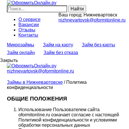
Ваш город:
Нижневартовск
О сервисе
nizhnevartovsk@oformitonline.ru
Вакансии
Отзывы
Контакты
Микрозаймы
Займ на карту
Займ без карты
Займ онлайн
Займ без отказа
Закрыть
nizhnevartovsk@oformitonline.ru
Займы в Нижневартовске
/
Политика
конфиденциальности
ОБЩИЕ ПОЛОЖЕНИЯ
Использование Пользователем сайта
oformitonline.ru означает согласие с настоящей
Политикой конфиденциальности и условиями
обработки персональных данных