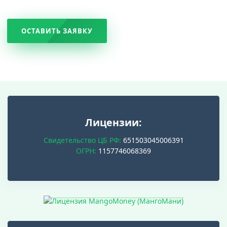
ОСТАВИТЬ ЗАЯВКУ
Лицензии:
Свидетельство ЦБ РФ:
651503045006391
ОГРН:
1157746068369