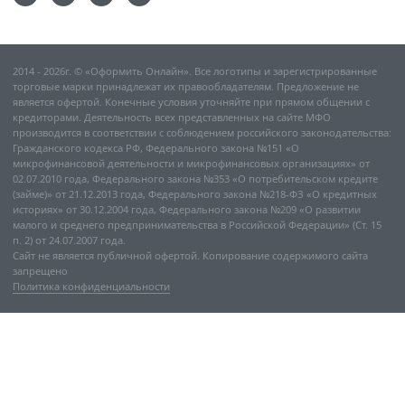
2014 - 2026г. © «Оформить Онлайн». Все логотипы и зарегистрированные
торговые марки принадлежат их правообладателям. Предложение не
является офертой. Конечные условия уточняйте при прямом общении с
кредиторами. Деятельность всех представленных на сайте МФО
производится в соответствии с соблюдением российского законодательства:
Гражданского кодекса РФ, Федерального закона №151 «О
микрофинансовой деятельности и микрофинансовых организациях» от
02.07.2010 года, Федерального закона №353 «О потребительском кредите
(займе)» от 21.12.2013 года, Федерального закона №218-ФЗ «О кредитных
историях» от 30.12.2004 года, Федерального закона №209 «О развитии
малого и среднего предпринимательства в Российской Федерации» (Ст. 15
п. 2) от 24.07.2007 года.
Сайт не является публичной офертой. Копирование содержимого сайта
запрещено
Политика конфиденциальности