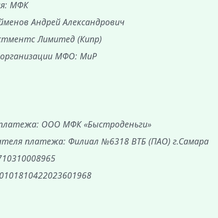
ия: МФК
йменов Андрей Александрович
стментс Лимитед (Кипр)
 организации МФО: МиР
 платежа: ООО МФК «Быстроденьги»
теля платежа: Филиал №6318 ВТБ (ПАО) г.Самара
710310008965
30101810422023601968