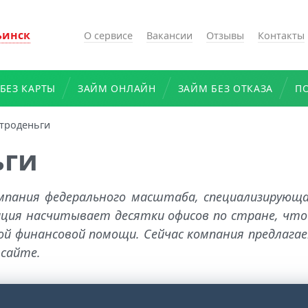
ьинск
О сервисе
Вакансии
Отзывы
Контакты
БЕЗ КАРТЫ
ЗАЙМ ОНЛАЙН
ЗАЙМ БЕЗ ОТКАЗА
П
троденьги
ьги
омпания федерального масштаба, специализирующа
ация насчитывает десятки офисов по стране, что 
ной финансовой помощи. Сейчас компания предлага
 сайте.