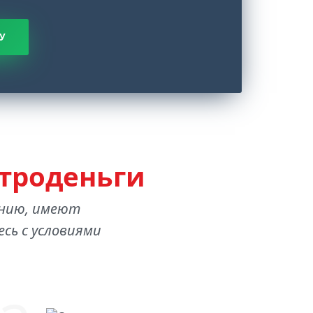
У
троденьги
анию, имеют
сь с условиями