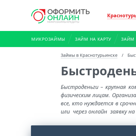
Краснотур
МИКРОЗАЙМЫ
ЗАЙМ НА КАРТУ
ЗАЙМ 
Займы в Краснотурьинске
/
Быс
Быстроден
Быстроденьги – крупная к
физическим лицам. Организ
все, кто нуждается в сроч
или через онлайн заявку на