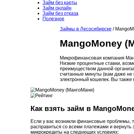
Займ без карты
Займ онлайн
Займ без отказа
Полезное
Займы в Лесосибирске
/
MangoMo
MangoMoney (М
Микрофинансовая компания Манг
Низкие процентные ставки, воз
преимуществом данной организац
считанные минуты (вам даже не н
электронный кошелек. Вы также 
Как взять займ в MangoMon
Если у вас возникли финансовые проблемы, т
расправиться со всеми платежами и вернуть
микрокредиты на следующих условиях: