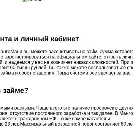
ента и личный кабинет
нгоМани вы можете рассчитывать на займ, сумма которого
о зарегистрироваться на официальном сайте, открыть личн
, и надеемся у вас не возникнет никаких сложностей. При
авит 60 тысяч рублей. Вы также можете воспользоваться 
айма и срок погашения. Тогда система все сделает за вас.
в займе?
амыми разными. Чаще всего это наличие просрочек в други
рия, отсутствие постоянного заработка и так далее. В Ман
являетесь гражданином РФ. То же самое касается и
 23 лет. Максимальный возрастной порог составляет 60 лет