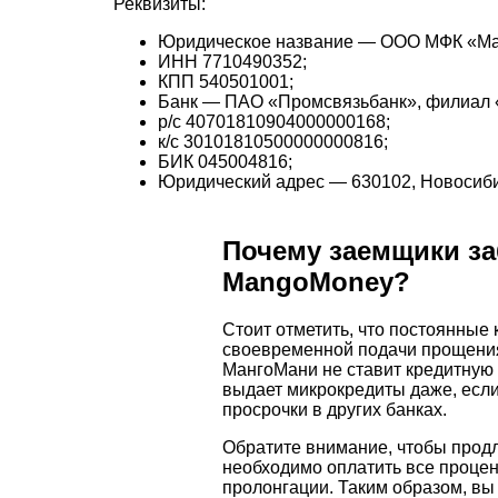
Реквизиты:
Юридическое название — ООО МФК «Ма
ИНН 7710490352;
КПП 540501001;
Банк — ПАО «Промсвязьбанк», филиал 
р/с 40701810904000000168;
к/с 30101810500000000816;
БИК 045004816;
Юридический адрес — 630102, Новосибирск
Почему заемщики з
MangoMoney?
Стоит отметить, что постоянные
своевременной подачи прощения
МангоМани не ставит кредитную 
выдает микрокредиты даже, если
просрочки в других банках.
Обратите внимание, чтобы прод
необходимо оплатить все процен
пролонгации. Таким образом, вы