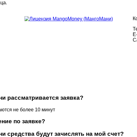
ца.
К
Т
E
C
ни рассматривается заявка?
ются не более 10 минут
ение по заявке?
и средства будут зачислять на мой счет?