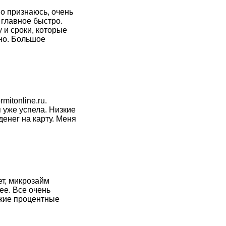
о признаюсь, очень
 главное быстро.
 и сроки, которые
ьно. Большое
mitonline.ru.
 уже успела. Низкие
енег на карту. Меня
т, микрозайм
ее. Все очень
кие процентные