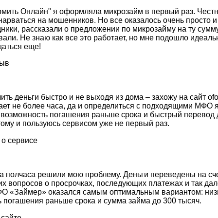
мить Онлайн" я оформляла микрозайм в первый раз. Честн
нарваться на мошенников. Но все оказалось очень просто и
ники, рассказали о предложении по микрозайму на ту сумму
вали. Не знаю как все это работает, но мне подошло идеал
щаться еще!
ить деньги быстро и не выходя из дома – захожу на сайт ofor
т не более часа, да и определиться с подходящими МФО я
 возможность погашения раньше срока и быстрый перевод д
тому и пользуюсь сервисом уже не первый раз.
 полчаса решили мою проблему. Деньги переведены на сче
их вопросов о просрочках, последующих платежах и так дал
МФО «Займер» оказался самым оптимальным вариантом: низ
ь погашения раньше срока и сумма займа до 300 тысяч.