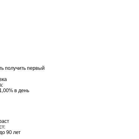
ть получить первый
а:
 1,00% в день
ст:
до 90 лет