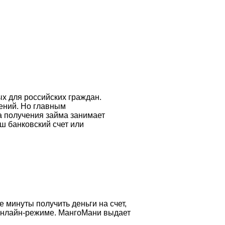
х для российских граждан.
ений. Но главным
а получения займа занимает
ш банковский счет или
минуты получить деньги на счет,
 онлайн-режиме. МангоМани выдает