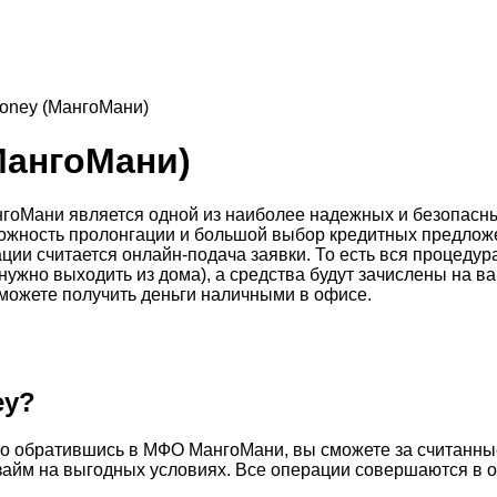
ney (МангоМани)
ангоМани)
оМани является одной из наиболее надежных и безопасны
можность пролонгации и большой выбор кредитных предлож
ии считается онлайн-подача заявки. То есть вся процедур
ужно выходить из дома), а средства будут зачислены на ва
можете получить деньги наличными в офисе.
ey?
о обратившись в МФО МангоМани, вы сможете за считанные 
 займ на выгодных условиях. Все операции совершаются в