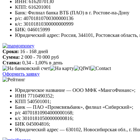
ИНН: 6162070130
КПП: 616201001
Банк: Филиал банка ВТБ (ПАО) в г. Ростове-на-Дону
р/с: 40701810700300000136
к/с: 30101810300000000999
БИК: 046015999
Юридический адрес: Россия, 344101, Ростовская область, г
Сроки:
16 - 168 дней
Сумма:
2 000 - 70 000 руб
Ставка:
0,34 - 1,00% в день
Оформить заявку
Юридическое название — ООО МФК «МангоФинанс»;
ИНН 7710490352;
КПП 540501001;
Банк — ПАО «Промсвязьбанк», филиал «Сибирский»;
р/с 40701810904000000168;
к/с 30101810500000000816;
БИК 045004816;
Юридический адрес — 630102, Новосибирская обл., г. Ново