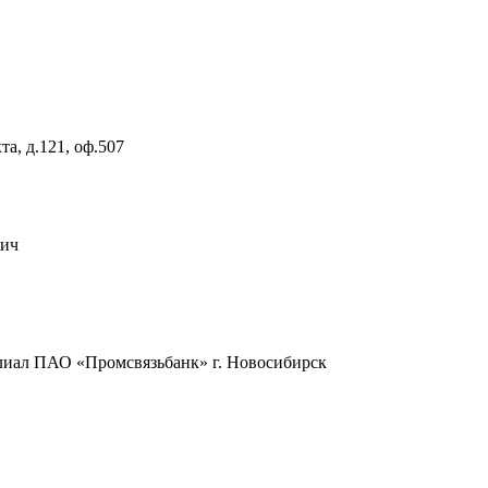
а, д.121, оф.507
вич
лиал ПАО «Промсвязьбанк» г. Новосибирск