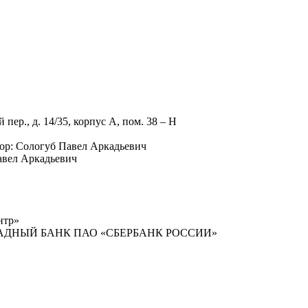
пер., д. 14/35, корпус А, пом. 38 – Н
ор: Сологуб Павел Аркадьевич
авел Аркадьевич
нтр»
-ЗАПАДНЫЙ БАНК ПАО «СБЕРБАНК РОССИИ»