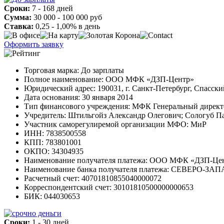
Сроки:
7 - 168 дней
Сумма:
30 000 - 100 000 руб
Ставка:
0,25 - 1,00% в день
Оформить заявку
Торговая марка: До зарплаты
Полное наименование: ООО МФК «ДЗП-Центр»
Юридический адрес: 190031, г. Санкт-Петербург, Спасский 
Дата основания: 30 января 2014
Тип финансового учреждения: МФК Генеральный директ
Учредитель: Штильгойз Александр Олегович; Сологуб П
Участник саморегулиремой организации МФО: МиР
ИНН: 7838500558
КПП: 783801001
ОКПО: 34304935
Наименование получателя платежа: ООО МФК «ДЗП-Це
Наименование банка получателя платежа: СЕВЕРО
Расчетный счет: 40701810855040000072
Корреспондентский счет: 30101810500000000653
БИК: 044030653
Сроки:
1 - 30 дней